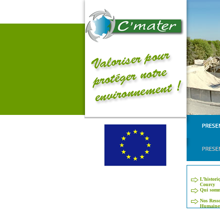
L’histori
Courcy
Qui somm
Nos Ress
Humaine