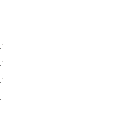
*
*
*