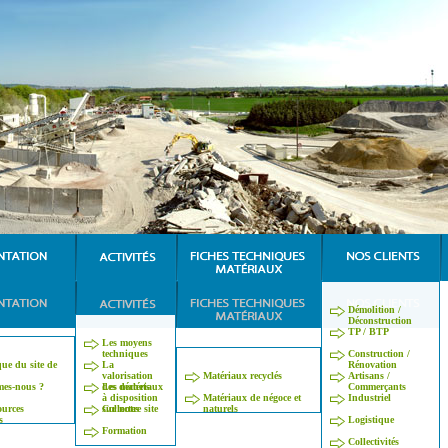
Démolition /
Déconstruction
TP / BTP
Les moyens
techniques
Construction /
que du site de
La
Rénovation
valorisation
Matériaux recyclés
Artisans /
es-nous ?
des déchets
Les matériaux
Commerçants
à disposition
Matériaux de négoce et
Industriel
ources
sur notre site
Collectes
naturels
s
Logistique
Formation
Collectivités