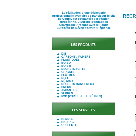
La réalisation d’une déchetterie
RECR
professionnelle avec aire de transit sur le site
de Courcy est cofinancée par l’Union
européenne. L’Europe s’engage en
Champagne-Ardenne avec le Fonds
Européen de Développement Régional.
DIB
CARTONS / PAPIERS
PLASTIQUES
BOIS A
BOIS B
DÉCHETS VERTS
GRAVATS
PLÂTRES
DEEE
MÉTAUX
DÉCHETS DANGEREUX
PNEUS
AMIANTES
VERRES
PVC (PORTES ET FENÊTRES)
BENNES
BIG BAG
COLLECTE