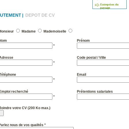
Entreprises du
paysage
UTEMENT |
DEPOT DE CV
Monsieur
Madame
Mademoiselle
Nom
Prénom
*
Adresse
Code postal / Ville
*
Téléphone
Email
*
Emploi recherché
Prétentions salariales
*
Joindre votre CV (200 Ko max.)
Parlez nous de vos qualités *